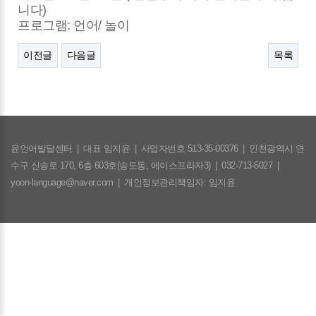
니다)
프로그램: 언어/ 놀이
이전글
다음글
목록
윤언어발달센터
|
대표 임지윤
|
사업자번호 513-35-00376
|
인천광역시 연
수구 신송로 170, 6층 603호(송도동, 에이스프라자3)
|
032-713-5027
|
yoon-language@naver.com
|
개인정보관리책임자: 임지윤