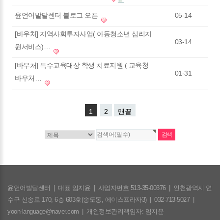
윤언어발달센터 블로그 오픈
05-14
[바우처] 지역사회투자사업( 아동청소년 심리지
03-14
원서비스)…
[바우처] 특수교육대상 학생 치료지원 ( 교육청
01-31
바우처…
1
2
맨끝
윤언어발달센터
|
대표 임지윤
|
사업자번호 513-35-00376
|
인천광역시 연
수구 신송로 170, 6층 603호(송도동, 에이스프라자3)
|
032-713-5027
|
yoon-language@naver.com
|
개인정보관리책임자: 임지윤