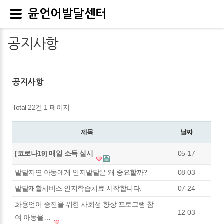
윤언어발달센터
공지사항
공지사항
Total 22건
1 페이지
제목
날짜
[코로나19] 매일 소독 실시
05-17
발달지연 아동에게 인지발달은 왜 중요할까?
08-03
발달재활서비스 인지학습치료 시작합니다.
07-24
화용언어 증진을 위한 사회성 향상 프로그램 참
12-03
여 아동을…